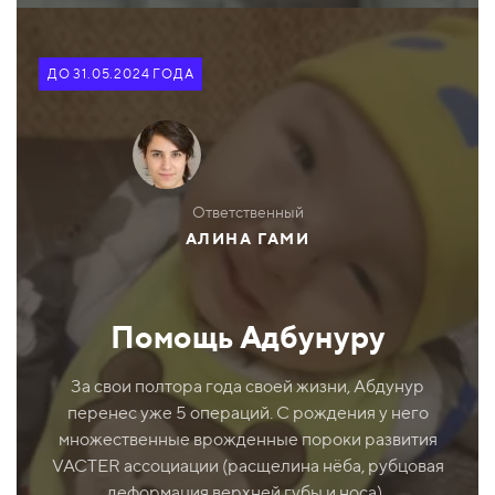
ДО 31.05.2024 ГОДА
Ответственный
АЛИНА ГАМИ
Помощь Адбунуру
За свои полтора года своей жизни, Абдунур
перенес уже 5 операций. С рождения у него
множественные врожденные пороки развития
VACTER ассоциации (расщелина нёба, рубцовая
деформация верхней губы и носа).